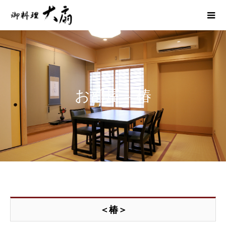
お部屋 – 椿
＜椿＞