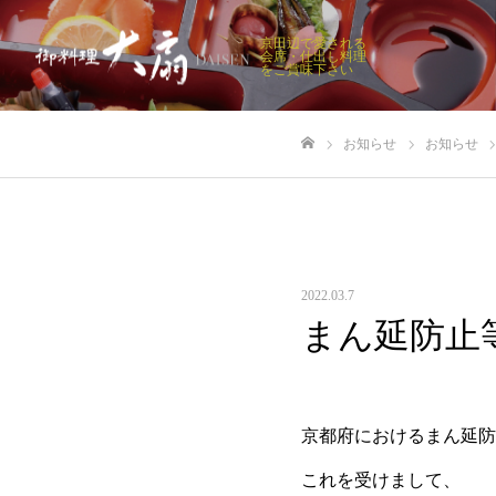
京田辺で愛される
会席・仕出し料理
をご賞味下さい
お知らせ
お知らせ
ホーム
2022.03.7
まん延防止
京都府におけるまん延防
これを受けまして、